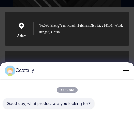
No.590 Sheng?? an Road, Huishan District, 214151, Wuxi,
Jiangsu, China
Adres
sales@wellleader.com
Octetally
E-mail
3:08 AM
Good day, what product are you looking for?
0086-510-83271222
Telefoon