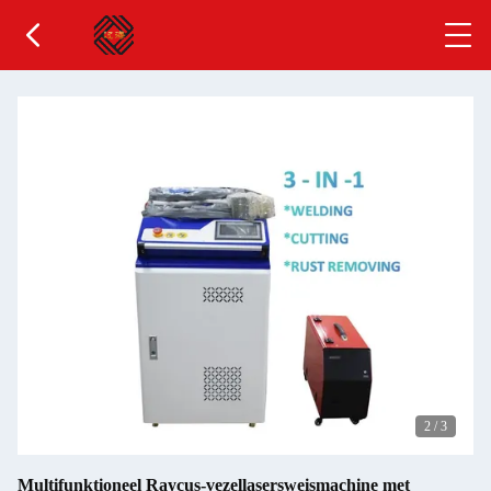
2
/
3
Multifunktioneel Raycus-vezellasersweismachine met