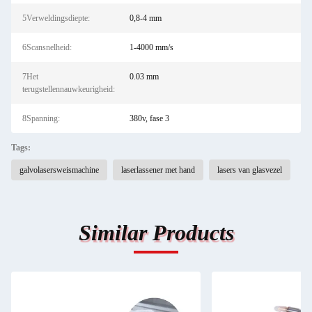
5Verweldingsdiepte:
0,8-4 mm
6Scansnelheid:
1-4000 mm/s
7Het
0.03 mm
terugstellennauwkeurigheid:
8Spanning:
380v, fase 3
Tags:
galvolasersweismachine
laserlassener met hand
lasers van glasvezel
Similar Products