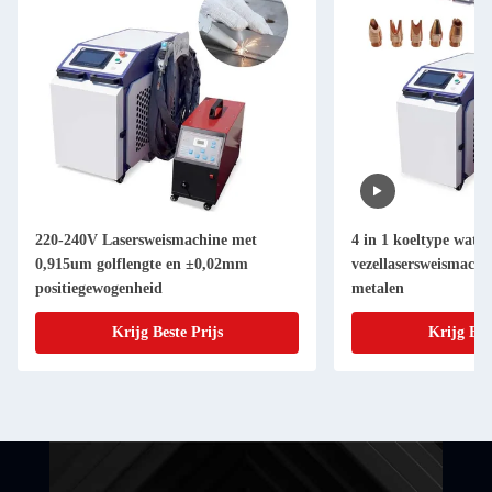
220-240V Lasersweismachine met
4 in 1 koeltype wate
0,915um golflengte en ±0,02mm
vezellasersweismachi
positiegewogenheid
metalen
Krijg Beste Prijs
Krijg Bes