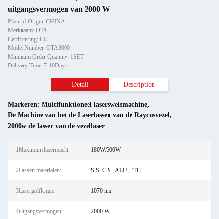
uitgangsvermogen van 2000 W
Place of Origin: CHINA
Merknaam: OTA
Certificering: CE
Model Number: OTA3000
Minimum Order Quantity: 1SET
Delivery Time: 7-10Days
Detail
Description
Markeren:
Multifunktioneel lasersweismachine
,
De Machine van het de Laserlassen van de Raycusvezel
,
2000w de lasser van de vezellaser
1Maximum lasermacht:
180W/300W
2Lassen materialen:
S.S. C.S., ALU, ETC
3Lasergolflengte:
1070 nm
4uitgangsvermogen:
2000 W