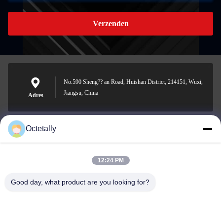
Verzenden
No.590 Sheng?? an Road, Huishan District, 214151, Wuxi,
Jiangsu, China
Adres
Octetally
sales@wellleader.com
E-mail
12:24 PM
Good day, what product are you looking for?
0086-510-83271222
Telefoon