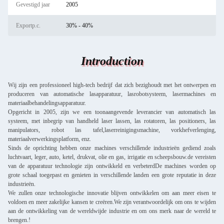
Gevestigd jaar
2005
Exportp.c.
30% - 40%
Introduction
Wij zijn een professioneel high-tech bedrijf dat zich bezighoudt met het ontwerpen en
produceren van automatische lasapparatuur, lasrobotsysteem, lasermachines en
materiaalbehandelingsapparatuur.
Opgericht in 2005, zijn we een toonaangevende leverancier van automatisch las
systeem, met inbegrip van handheld laser lassen, las rotatoren, las positioners, las
manipulators, robot las tafel,laserreinigingsmachine, vorkhefverlenging,
materiaalverwerkingsplatform, enz.
Sinds de oprichting hebben onze machines verschillende industrieën gediend zoals
luchtvaart, leger, auto, ketel, drukvat, olie en gas, irrigatie en scheepsbouw.de vereisten
van de apparatuur technologie zijn ontwikkeld en verbeterdDe machines worden op
grote schaal toegepast en genieten in verschillende landen een grote reputatie in deze
industrieën.
We zullen onze technologische innovatie blijven ontwikkelen om aan meer eisen te
voldoen en meer zakelijke kansen te creëren.We zijn verantwoordelijk om ons te wijden
aan de ontwikkeling van de wereldwijde industrie en om ons merk naar de wereld te
brengen.!