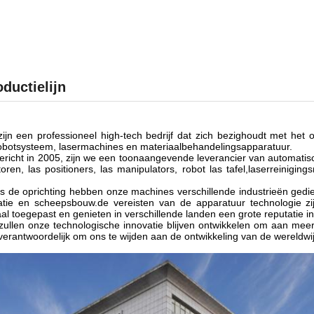
oductielijn
zijn een professioneel high-tech bedrijf dat zich bezighoudt met he
obotsysteem, lasermachines en materiaalbehandelingsapparatuur.
richt in 2005, zijn we een toonaangevende leverancier van automatisc
toren, las positioners, las manipulators, robot las tafel,laserreinigi
s de oprichting hebben onze machines verschillende industrieën gediend
gatie en scheepsbouw.de vereisten van de apparatuur technologie 
al toegepast en genieten in verschillende landen een grote reputatie in
ullen onze technologische innovatie blijven ontwikkelen om aan mee
 verantwoordelijk om ons te wijden aan de ontwikkeling van de wereldw