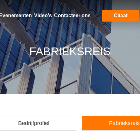
Evenementen
Video's
Contacteer ons
Citaat
FABRIEKSREIS
Bedrijfprofiel
Fabrieksreis