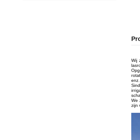
Pr
Wij 
lasr
Opge
rota
enz.
Sind
irri
scha
We z
zijn