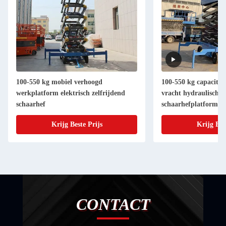
100-550 kg mobiel verhoogd
100-550 kg capacitei
werkplatform elektrisch zelfrijdend
vracht hydraulisch el
schaarhef
schaarhefplatform
Krijg Beste Prijs
Krijg Bes
CONTACT