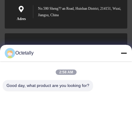
No.590 Sheng?? an Road, Huishan District, 214151, Wuxi,
Jiangsu, China
Adres
sales@wellleader.com
Octetally
E-mail
2:58 AM
Good day, what product are you looking for?
0086-510-83271222
Telefoon