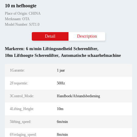
10 m hefhoogte
Place of Origin: CHINA
Merknaam: OTA
Model Number: SJT1.0
Detail
Description
Markeren:
6 m/min Liftingssnelheid Scherenlifter
,
10m Lifthoogte Scherenlifter
,
Automatische schaarhefmachine
1Garantie:
1 jaar
2Frequentie:
50Hz
3Control_Mode:
Handboek/Afstandsbediening
4Lifting_Height:
10m
5lifting_speed:
6m/min
6Verlaging_speed:
8m/min