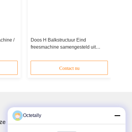
chine /
Doos H Balkstructuur Eind
freesmachine samengesteld uit
freesstation Verheffen kolom
Contact nu
Octetally
ze Nieuwsbrief