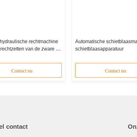
 hydraulische rechtmachine
Automatische schietblaasma
 rechtzetten van de zware H-
schietblaasapparatuur
Contact nu
Contact nu
el contact
On