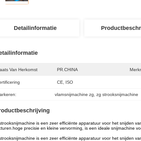
Detailinformatie
Productbeschr
etailinformatie
laats Van Herkomst
PR.CHINA
Merk
rtificering
CE, ISO
arkeren:
vlamsnijmachine zg
, 
zg strooksnijmachine
roductbeschrijving
trooksnijmachine is een zeer efficiënte apparatuur voor het snijden v
cturen.hoge precisie en kleine vervorming, is een ideale snijmachine v
trooksnijmachine is een zeer efficiënte apparatuur voor het snijden v