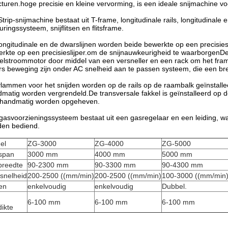
cturen.hoge precisie en kleine vervorming, is een ideale snijmachine v
trip-snijmachine bestaat uit T-frame, longitudinale rails, longitudinale
uringssysteem, snijflitsen en flitsframe.
ongitudinale en de dwarslijnen worden beide bewerkte op een precisiesl
rkte op een precisieslijper.om de snijnauwkeurigheid te waarborgenD
elstroommotor door middel van een versneller en een rack om het frame
s beweging zijn onder AC snelheid aan te passen systeem, die een bree
lammen voor het snijden worden op de rails op de raambalk geïnstallee
matig worden vergrendeld.De transversale fakkel is geïnstalleerd op d
 handmatig worden opgeheven.
gasvoorzieningssysteem bestaat uit een gasregelaar en een leiding, wa
den bediend.
el
ZG-3000
ZG-4000
ZG-5000
lspan
3000 mm
4000 mm
5000 mm
breedte
90-2300 mm
90-3300 mm
90-4300 mm
 snelheid
200-2500 ((mm/min)
200-2500 ((mm/min)
100-3000 ((mm/min
en
enkelvoudig
enkelvoudig
Dubbel.
6-100 mm
6-100 mm
6-100 mm
dikte