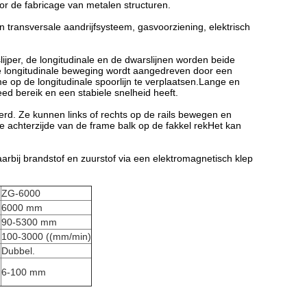
oor de fabricage van metalen structuren.
 en transversale aandrijfsysteem, gasvoorziening, elektrisch
ijper, de longitudinale en de dwarslijnen worden beide
e longitudinale beweging wordt aangedreven door een
 op de longitudinale spoorlijn te verplaatsen.Lange en
d bereik en een stabiele snelheid heeft.
rd. Ze kunnen links of rechts op de rails bewegen en
e achterzijde van de frame balk op de fakkel rekHet kan
arbij brandstof en zuurstof via een elektromagnetisch klep
ZG-6000
6000 mm
90-5300 mm
)
100-3000 ((mm/min)
Dubbel.
6-100 mm