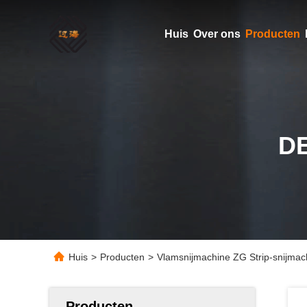
Huis
Over ons
Producten
D
Huis
>
Producten
>
Vlamsnijmachine ZG Strip-snijmach
Producten