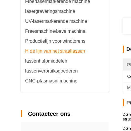
Fiberlasermarkerende machine
lasergraveringsmachine
UV-lasermarkerende machine
Freesmachine/bevelmachine
Productielijn voor windtorens
D
H de lijn van het straallassen
lassenhulpmiddelen
P
lassenverbruiksgoederen
Ce
CNC-plasmasnijmachine
M
P
Contacteer ons
ZG-s
stru
ZG-s