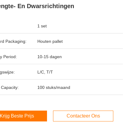
engte- En Dwarsrichtingen
1 set
rd Packaging:
Houten pallet
y Period:
10-15 dagen
gswijze:
L/C, T/T
 Capacity:
100 stuks/maand
Krijg Beste Prijs
Contacteer Ons