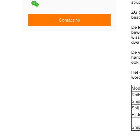
stru
ZG S
best
Contact nu
De l
bewe
wiss
dwar
De v
hand
ook
Het 
wor
Mod
Rai
Snij
Snij
Rijd
Snij