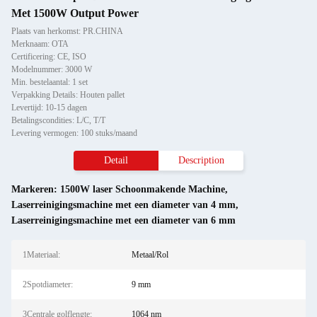
Met 1500W Output Power
Plaats van herkomst: PR.CHINA
Merknaam: OTA
Certificering: CE, ISO
Modelnummer: 3000 W
Min. bestelaantal: 1 set
Verpakking Details: Houten pallet
Levertijd: 10-15 dagen
Betalingscondities: L/C, T/T
Levering vermogen: 100 stuks/maand
Detail
Description
Markeren:
1500W laser Schoonmakende Machine
,
Laserreinigingsmachine met een diameter van 4 mm
,
Laserreinigingsmachine met een diameter van 6 mm
1Materiaal:
Metaal/Rol
2Spotdiameter:
9 mm
3Centrale golflengte:
1064 nm