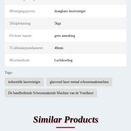
4Reinigingsproces:
draagbare laserreiniger
5Hulpbelasting:
5kgs
6Schone manier:
geen aanraking
7Collimatiepuntdiameter:
46mm
8Koelmethode:
Luchtkoeling
Tags:
industriële laserreiniger
glasvezel laser metaal schoonmaakmachine
De handbediende Schoonmakende Machine van de Vezellaser
Similar Products