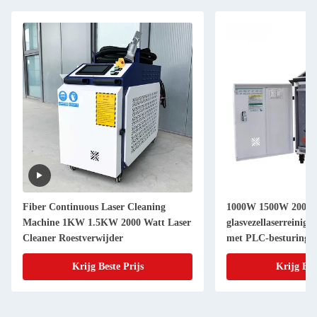
Fiber Continuous Laser Cleaning
1000W 1500W 2000
Machine 1KW 1.5KW 2000 Watt Laser
glasvezellaserreinige
Cleaner Roestverwijder
met PLC-besturingss
Krijg Beste Prijs
Krijg Bes