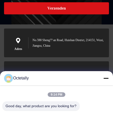
Verzenden
No.590 Sheng?? an Road, Huishan District, 214151, Wuxi,
Jiangsu, China
Adres
sales@wellleader.com
Octetally
E-mail
9:14 PM
Good day, what product are you looking for?
0086-510-83271222