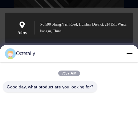
No.590 Sheng?? an Road, Huishan District, 214151, Wuxi,
Jiangsu, China
Adres
Octetally
sales@wellleader.com
E-mail
7:57 AM
Good day, what product are you looking for?
0086-510-83271222
Telefoon