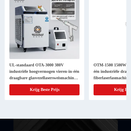
UL-standaard OTA-3000 380V
OTM-1500 1500W hea
industriële hoogvermogen vieren-in-één
één industriële draa
draagbare glasvezellasersweismachine,
fiberlaserlasmachine 
met levenslange garantie
niveau, met levensla
Krijg Beste Prijs
Krijg Bes